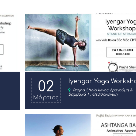
Iyengar Yoga Worksh
02
Prajna Shala Ίωνος Δραγούμη &
Βαμβακά 1 , Θεσσαλονίκη
Μάρτιος