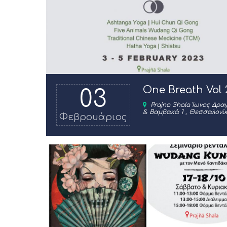
One Breath Vol 
03
Prajna Shala Ίωνος Δρα
& Βαμβακά 1 , Θεσσαλονί
Φεβρουάριος