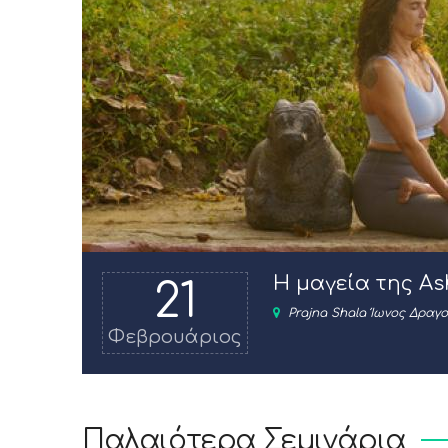
Η μαγεία της As
21
Prajna Shala Ίωνος Δραγ
Φεβρουάριος
Παλαιότερα Σεμινάρια