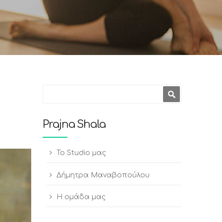
Φόρμα
Αναζήτηση
αναζήτησης
Prajna Shala
To Studio μας
Δήμητρα Μαναβοπούλου
Η ομάδα μας