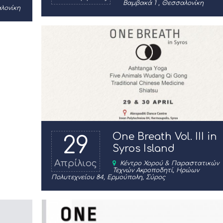
Βαμβακά 1 , Θεσσαλονίκη
λονίκη
One Breath Vol. III in
29
Syros Island
Απρίλιος
Κέντρο Χορού & Παραστατικών
Τεχνών Ακροποδητί, Ηρώων
Πολυτεχνείου 84, Ερμούπολη, Σύρος