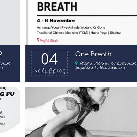
2
One Breath
04
γούμη
Prajna Shala Ίωνος Δραγούμη
κη
Βαμβακά 1 , Θεσσαλονίκη
Νοέμβριος