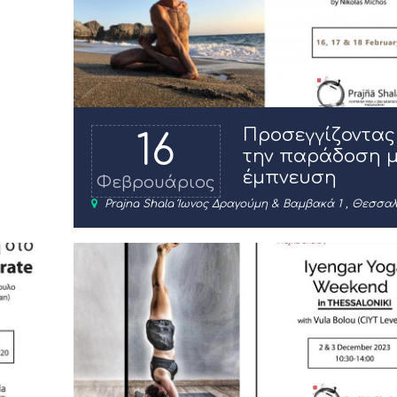
Προσεγγίζοντας
16
την παράδοση 
έμπνευση
Φεβρουάριος
Prajna Shala Ίωνος Δραγούμη & Βαμβακά 1 , Θεσσαλ