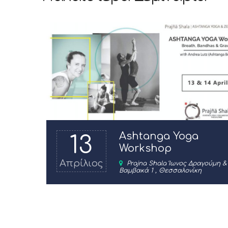
Ashtanga Yoga
13
Workshop
Απρίλιος
Prajna Shala Ίωνος Δραγούμη &
Βαμβακά 1 , Θεσσαλονίκη