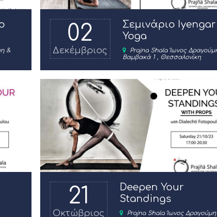
ο
Σεμινάριο Iyengar
02
Yoga
Δεκέμβριος
μη &
Prajna Shala Ίωνος Δραγούμ
Βαμβακά 1 , Θεσσαλονίκη
Deepen Your
21
Standings
Οκτώβριος
Prajna Shala Ίωνος Δραγούμη