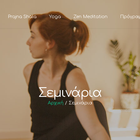
Παράκαμψη
προς το
Prajna Shala
Yoga
Zen Meditation
Πρόγρα
κυρίως
περιεχόμενο
Σεμινάρια
Αρχική
Σεμινάρια