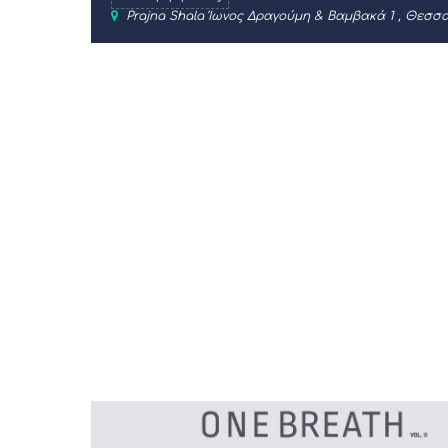
Prajna Shala Ίωνος Δραγούμη & Βαμβακά 1 , Θεσσα