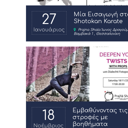
Μία Εισαγωγή στ
27
Shotokan Karate
Ιανουάριος
Prajna Shala Ίωνος Δραγού
Βαμβακά 1 , Θεσσαλονίκη
Εμβαθύνοντας τις
18
στροφές με
βοηθήματα
Νοέμβριος