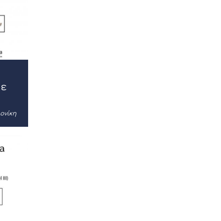
με
ονίκη